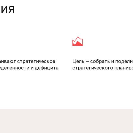
ния
аивают стратегическое
Цель — собрать и подел
еделенности и дефицита
стратегического планир